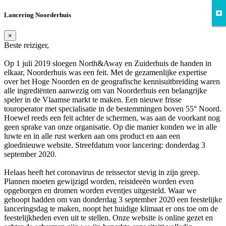
Lancering Noorderhuis
×
Beste reiziger,
Op 1 juli 2019 sloegen North&Away en Zuiderhuis de handen in
elkaar, Noorderhuis was een feit. Met de gezamenlijke expertise
over het Hoge Noorden en de geografische kennisuitbreiding waren
alle ingrediënten aanwezig om van Noorderhuis een belangrijke
speler in de Vlaamse markt te maken. Een nieuwe frisse
touroperator met specialisatie in de bestemmingen boven 55° Noord.
Hoewel reeds een feit achter de schermen, was aan de voorkant nog
geen sprake van onze organisatie. Op die manier konden we in alle
luwte en in alle rust werken aan ons product en aan een
gloednieuwe website. Streefdatum voor lancering: donderdag 3
september 2020.
Helaas heeft het coronavirus de reissector stevig in zijn greep.
Plannen moeten gewijzigd worden, reisideeën worden even
opgeborgen en dromen worden eventjes uitgesteld. Waar we
gehoopt hadden om van donderdag 3 september 2020 een feestelijke
lanceringsdag te maken, noopt het huidige klimaat er ons toe om de
feestelijkheden even uit te stellen. Onze website is online gezet en