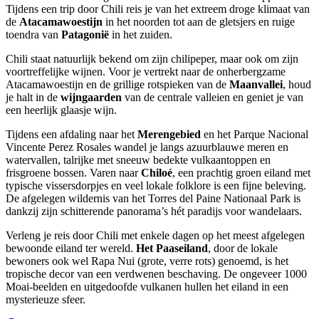
Tijdens een trip door Chili reis je van het extreem droge klimaat van
de
Atacamawoestijn
in het noorden tot aan de gletsjers en ruige
toendra van
Patagonië
in het zuiden.
Chili staat natuurlijk bekend om zijn chilipeper, maar ook om zijn
voortreffelijke wijnen. Voor je vertrekt naar de onherbergzame
Atacamawoestijn en de grillige rotspieken van de
Maanvallei
, houd
je halt in de
wijngaarden
van de centrale valleien en geniet je van
een heerlijk glaasje wijn.
Tijdens een afdaling naar het
Merengebied
en het Parque Nacional
Vincente Perez Rosales wandel je langs azuurblauwe meren en
watervallen, talrijke met sneeuw bedekte vulkaantoppen en
frisgroene bossen. Varen naar
Chiloé
, een prachtig groen eiland met
typische vissersdorpjes en veel lokale folklore is een fijne beleving.
De afgelegen wildernis van het Torres del Paine Nationaal Park is
dankzij zijn schitterende panorama’s hét paradijs voor wandelaars.
Verleng je reis door Chili met enkele dagen op het meest afgelegen
bewoonde eiland ter wereld.
Het
Paaseiland
, door de lokale
bewoners ook wel Rapa Nui (grote, verre rots) genoemd, is het
tropische decor van een verdwenen beschaving. De ongeveer 1000
Moai-beelden en uitgedoofde vulkanen hullen het eiland in een
mysterieuze sfeer.