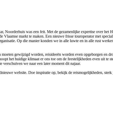
r, Noorderhuis was een feit. Met de gezamenlijke expertise over het H
de Vlaamse markt te maken. Een nieuwe frisse touroperator met specia
ganisatie. Op die manier konden we in alle luwte en in alle rust werk
lannen moeten gewijzigd worden, reisideeën worden even opgeborgen en
opt het huidige klimaat er ons toe om de feestelijkheden even uit te st
tie verschuiven we naar een later moment dit najaar.
dnieuwe website. Doe inspiratie op, bekijk de reismogelijkheden, ster