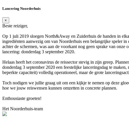
Lancering Noorderhuis
×
Beste reiziger,
Op 1 juli 2019 sloegen North&Away en Zuiderhuis de handen in elkaa
ingrediënten aanwezig om van Noorderhuis een belangrijke speler in 
achter de schermen, was aan de voorkant nog geen sprake van onze or
lancering: donderdag 3 september 2020.
Helaas heeft het coronavirus de reissector stevig in zijn greep. P
donderdag 3 september 2020 een feestelijke lanceringsdag te maken, no
beperkte capaciteit) volledig operationeel, maar de grote lanceringsac
Toch nodigen we jullie graag uit om een kijkje te nemen op deze gloe
hoe we jouw reiswensen kunnen omzetten in concrete plannen.
Enthousiaste groeten!
Het Noorderhuis-team