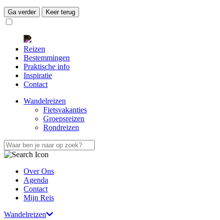
Ga verder
Keer terug
Reizen
Bestemmingen
Praktische info
Inspiratie
Contact
Wandelreizen
Fietsvakanties
Groepsreizen
Rondreizen
Over Ons
Agenda
Contact
Mijn Reis
Wandelreizen