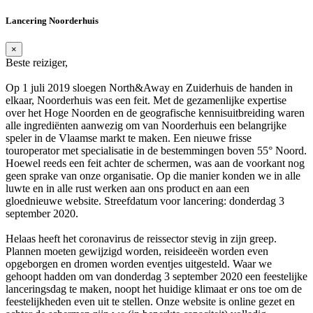
Lancering Noorderhuis
×
Beste reiziger,
Op 1 juli 2019 sloegen North&Away en Zuiderhuis de handen in
elkaar, Noorderhuis was een feit. Met de gezamenlijke expertise
over het Hoge Noorden en de geografische kennisuitbreiding waren
alle ingrediënten aanwezig om van Noorderhuis een belangrijke
speler in de Vlaamse markt te maken. Een nieuwe frisse
touroperator met specialisatie in de bestemmingen boven 55° Noord.
Hoewel reeds een feit achter de schermen, was aan de voorkant nog
geen sprake van onze organisatie. Op die manier konden we in alle
luwte en in alle rust werken aan ons product en aan een
gloednieuwe website. Streefdatum voor lancering: donderdag 3
september 2020.
Helaas heeft het coronavirus de reissector stevig in zijn greep.
Plannen moeten gewijzigd worden, reisideeën worden even
opgeborgen en dromen worden eventjes uitgesteld. Waar we
gehoopt hadden om van donderdag 3 september 2020 een feestelijke
lanceringsdag te maken, noopt het huidige klimaat er ons toe om de
feestelijkheden even uit te stellen. Onze website is online gezet en