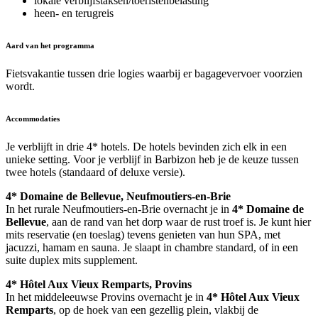
lokale verblijfstaksen/toeristenbelasting
heen- en terugreis
Aard van het programma
Fietsvakantie tussen drie logies waarbij er bagagevervoer voorzien
wordt.
Accommodaties
Je verblijft in drie 4* hotels. De hotels bevinden zich elk in een
unieke setting. Voor je verblijf in Barbizon heb je de keuze tussen
twee hotels (standaard of deluxe versie).
4* Domaine de Bellevue, Neufmoutiers-en-Brie
In het rurale Neufmoutiers-en-Brie overnacht je in
4* Domaine de
Bellevue
, aan de rand van het dorp waar de rust troef is. Je kunt hier
mits reservatie (en toeslag) tevens genieten van hun SPA, met
jacuzzi, hamam en sauna. Je slaapt in chambre standard, of in een
suite duplex mits supplement.
4* Hôtel Aux Vieux Remparts, Provins
In het middeleeuwse Provins overnacht je in
4* Hôtel Aux Vieux
Remparts
, op de hoek van een gezellig plein, vlakbij de