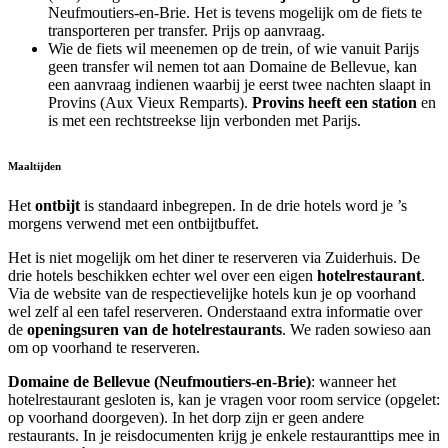
Neufmoutiers-en-Brie. Het is tevens mogelijk om de fiets te
transporteren per transfer. Prijs op aanvraag.
Wie de fiets wil meenemen op de trein, of wie vanuit Parijs
geen transfer wil nemen tot aan Domaine de Bellevue, kan
een aanvraag indienen waarbij je eerst twee nachten slaapt in
Provins (Aux Vieux Remparts).
Provins heeft een station
en
is met een rechtstreekse lijn verbonden met Parijs.
Maaltijden
Het
ontbijt
is standaard inbegrepen. In de drie hotels word je ’s
morgens verwend met een ontbijtbuffet.
Het is niet mogelijk om het diner te reserveren via Zuiderhuis. De
drie hotels beschikken echter wel over een eigen
hotelrestaurant
.
Via de website van de respectievelijke hotels kun je op voorhand
wel zelf al een tafel reserveren. Onderstaand extra informatie over
de
openingsuren van de hotelrestaurants
. We raden sowieso aan
om op voorhand te reserveren.
Domaine de Bellevue (Neufmoutiers-en-Brie)
: wanneer het
hotelrestaurant gesloten is, kan je vragen voor room service (opgelet:
op voorhand doorgeven). In het dorp zijn er geen andere
restaurants. In je reisdocumenten krijg je enkele restauranttips mee in