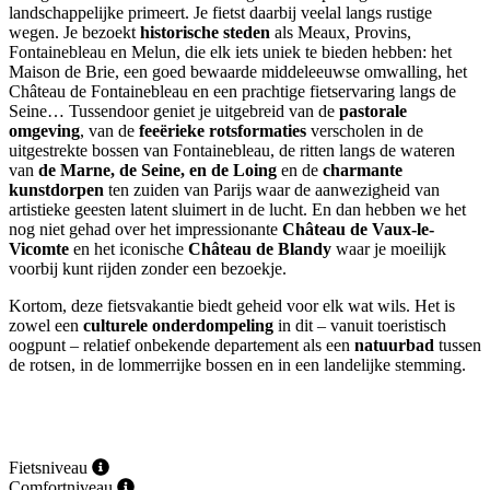
landschappelijke primeert. Je fietst daarbij veelal langs rustige
wegen. Je bezoekt
historische steden
als Meaux, Provins,
Fontainebleau en Melun, die elk iets uniek te bieden hebben: het
Maison de Brie, een goed bewaarde middeleeuwse omwalling, het
Château de Fontainebleau en een prachtige fietservaring langs de
Seine… Tussendoor geniet je uitgebreid van de
pastorale
omgeving
, van de
feeërieke rotsformaties
verscholen in de
uitgestrekte bossen van Fontainebleau, de ritten langs de wateren
van
de Marne, de Seine, en de Loing
en de
charmante
kunstdorpen
ten zuiden van Parijs waar de aanwezigheid van
artistieke geesten latent sluimert in de lucht. En dan hebben we het
nog niet gehad over het impressionante
Château de Vaux-le-
Vicomte
en het iconische
Château de Blandy
waar je moeilijk
voorbij kunt rijden zonder een bezoekje.
Kortom, deze fietsvakantie biedt geheid voor elk wat wils. Het is
zowel een
culturele onderdompeling
in dit – vanuit toeristisch
oogpunt – relatief onbekende departement als een
natuurbad
tussen
de rotsen, in de lommerrijke bossen en in een landelijke stemming.
Fietsniveau
Comfortniveau