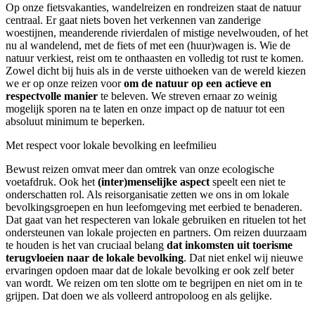
Op onze fietsvakanties, wandelreizen en rondreizen staat de natuur
centraal. Er gaat niets boven het verkennen van zanderige
woestijnen, meanderende rivierdalen of mistige nevelwouden, of het
nu al wandelend, met de fiets of met een (huur)wagen is. Wie de
natuur verkiest, reist om te onthaasten en volledig tot rust te komen.
Zowel dicht bij huis als in de verste uithoeken van de wereld kiezen
we er op onze reizen voor
om de natuur op een actieve en
respectvolle manier
te beleven. We streven ernaar zo weinig
mogelijk sporen na te laten en onze impact op de natuur tot een
absoluut minimum te beperken.
Met respect voor lokale bevolking en leefmilieu
Bewust reizen omvat meer dan omtrek van onze ecologische
voetafdruk. Ook het
(inter)menselijke aspect
speelt een niet te
onderschatten rol. Als reisorganisatie zetten we ons in om lokale
bevolkingsgroepen en hun leefomgeving met eerbied te benaderen.
Dat gaat van het respecteren van lokale gebruiken en rituelen tot het
ondersteunen van lokale projecten en partners. Om reizen duurzaam
te houden is het van cruciaal belang
dat inkomsten uit toerisme
terugvloeien naar de lokale bevolking
. Dat niet enkel wij nieuwe
ervaringen opdoen maar dat de lokale bevolking er ook zelf beter
van wordt. We reizen om ten slotte om te begrijpen en niet om in te
grijpen. Dat doen we als volleerd antropoloog en als gelijke.