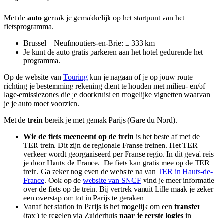
Met de
auto
geraak je gemakkelijk op het startpunt van het
fietsprogramma.
Brussel – Neufmoutiers-en-Brie: ± 333 km
Je kunt de auto gratis parkeren aan het hotel gedurende het
programma.
Op de website van
Touring
kun je nagaan of je op jouw route
richting je bestemming rekening dient te houden met milieu- en/of
lage-emissiezones die je doorkruist en mogelijke vignetten waarvan
je je auto moet voorzien.
Met de
trein
bereik je met gemak Parijs (Gare du Nord).
Wie de fiets meeneemt op de trein
is het beste af met de
TER trein. Dit zijn de regionale Franse treinen. Het TER
verkeer wordt georganiseerd per Franse regio. In dit geval reis
je door Hauts-de-France. De fiets kan gratis mee op de TER
trein. Ga zeker nog even de website na van
TER in Hauts-de-
France
. Ook op de
website van SNCF
vind je meer informatie
over de fiets op de trein. Bij vertrek vanuit Lille maak je zeker
een overstap om tot in Parijs te geraken.
Vanaf het station in Parijs is het mogelijk om een
transfer
(taxi) te regelen via Zuiderhuis
naar je eerste logies
in