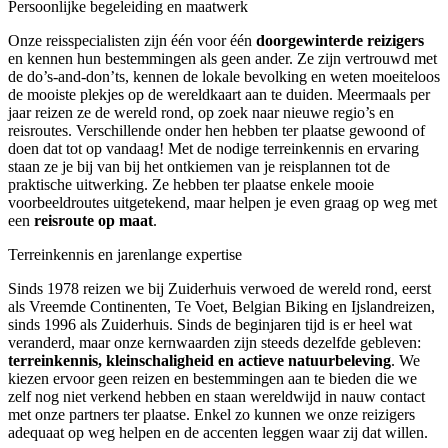
Persoonlijke begeleiding en maatwerk
Onze reisspecialisten zijn één voor één
doorgewinterde reizigers
en kennen hun bestemmingen als geen ander. Ze zijn vertrouwd met
de do’s-and-don’ts, kennen de lokale bevolking en weten moeiteloos
de mooiste plekjes op de wereldkaart aan te duiden. Meermaals per
jaar reizen ze de wereld rond, op zoek naar nieuwe regio’s en
reisroutes. Verschillende onder hen hebben ter plaatse gewoond of
doen dat tot op vandaag! Met de nodige terreinkennis en ervaring
staan ze je bij van bij het ontkiemen van je reisplannen tot de
praktische uitwerking. Ze hebben ter plaatse enkele mooie
voorbeeldroutes uitgetekend, maar helpen je even graag op weg met
een
reisroute op maat
.
Terreinkennis en jarenlange expertise
Sinds 1978 reizen we bij Zuiderhuis verwoed de wereld rond, eerst
als Vreemde Continenten, Te Voet, Belgian Biking en Ijslandreizen,
sinds 1996 als Zuiderhuis. Sinds de beginjaren tijd is er heel wat
veranderd, maar onze kernwaarden zijn steeds dezelfde gebleven:
terreinkennis, kleinschaligheid en actieve natuurbeleving
. We
kiezen ervoor geen reizen en bestemmingen aan te bieden die we
zelf nog niet verkend hebben en staan wereldwijd in nauw contact
met onze partners ter plaatse. Enkel zo kunnen we onze reizigers
adequaat op weg helpen en de accenten leggen waar zij dat willen.