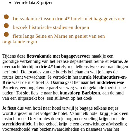
Vertrekdata & prijzen
fietsvakantie tussen drie 4* hotels met bagagevervoer
bezoek historische stadjes en dorpen
fiets langs Seine en Marne en geniet van een
ongekende regio
Tijdens deze
fietsvakantie met bagagevervoer
maak je een
grondige verkenning van het Franse departement Seine-et-Marne. Je
overnacht hierbij in
drie 4* hotels
, met telkens twee overnachtingen
per hotel. De locaties van de hotels belichamen wat je langs de
routes kunt verwachten. Je vertrekt in het
rurale Neufmoutiers-en-
Brie
waar de rust troef is. Daarna gaat het naar het
middeleeuwse
Provins
, een ongekende parel ver weg van de gekende toeristische
paden. Tot slot fiets je naar het
kunstdorp Barbizon
, aan de rand
van een uitgestrekt bos, een stilleven op het doek.
Je fietst dus van hotel naar hotel terwijl je bagage telkens netjes
wordt afgezet in het volgende hotel. Vanuit elk hotel krijg je ook een
lustocht mee. Deze routes doen je nog meer voeling krijgen met de
streekidentiteit
. In het geheel krijg je een evenwichtige afwisseling
voorgeschoteld van bezienswaardigheden en passages waar het