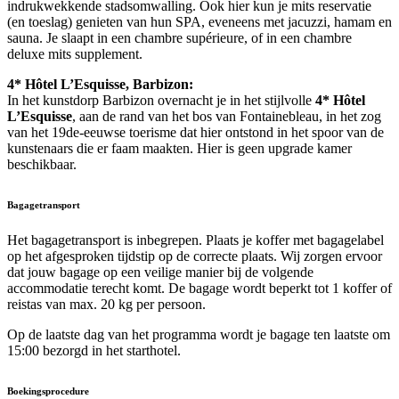
indrukwekkende stadsomwalling. Ook hier kun je mits reservatie
(en toeslag) genieten van hun SPA, eveneens met jacuzzi, hamam en
sauna. Je slaapt in een chambre supérieure, of in een chambre
deluxe mits supplement.
4* Hôtel L’Esquisse, Barbizon:
In het kunstdorp Barbizon overnacht je in het stijlvolle
4* Hôtel
L’Esquisse
, aan de rand van het bos van Fontainebleau, in het zog
van het 19de-eeuwse toerisme dat hier ontstond in het spoor van de
kunstenaars die er faam maakten. Hier is geen upgrade kamer
beschikbaar.
Bagagetransport
Het bagagetransport is inbegrepen. Plaats je koffer met bagagelabel
op het afgesproken tijdstip op de correcte plaats. Wij zorgen ervoor
dat jouw bagage op een veilige manier bij de volgende
accommodatie terecht komt. De bagage wordt beperkt tot 1 koffer of
reistas van max. 20 kg per persoon.
Op de laatste dag van het programma wordt je bagage ten laatste om
15:00 bezorgd in het starthotel.
Boekingsprocedure